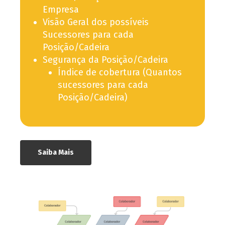
Empresa
Visão Geral dos possíveis
Sucessores para cada
Posição/Cadeira
Segurança da Posição/Cadeira
Índice de cobertura (Quantos
sucessores para cada
Posição/Cadeira)
Saiba Mais