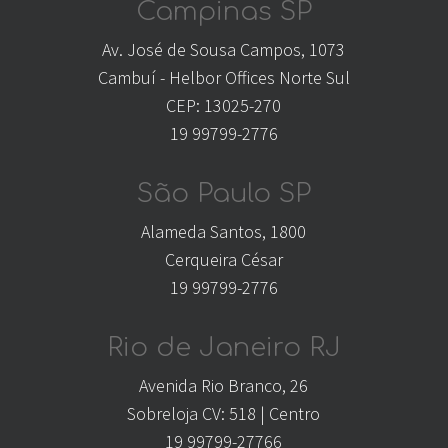
Campinas SP
Av. José de Sousa Campos, 1073
Cambuí - Helbor Offices Norte Sul
CEP: 13025-270
19 99799-2776
São Paulo SP
Alameda Santos, 1800
Cerqueira César
19 99799-2776
Rio de Janeiro RJ
Avenida Rio Branco, 26
Sobreloja CV: 518 | Centro
19 99799-27766