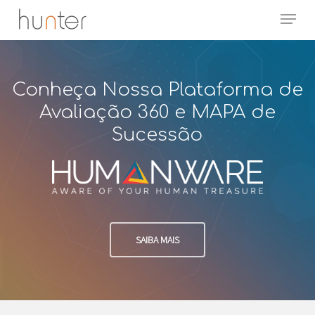
Skip
Menu
to
Close
main
Menu
content
Conheça Nossa Plataforma de
Avaliação 360 e MAPA de
Sucessão
SAIBA MAIS