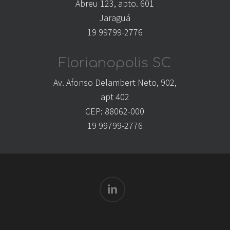
Abreu 123, apto. 601
Jaraguá
19 99799-2776
Florianopolis SC
Av. Afonso Delambert Neto, 902,
apt 402
CEP: 88062-000
19 99799-2776
linkedin