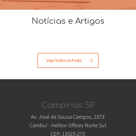
Notícias e Artigos
Veja Todos os Posts
Campinas SP
Av. José de Sousa Campos, 1073
Cambuí - Helbor Offices Norte Sul
CEP: 13025-270