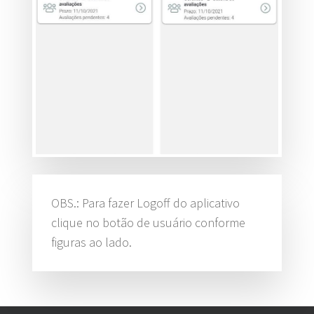
OBS.: Para fazer Logoff do aplicativo
clique no botão de usuário conforme
figuras ao lado.