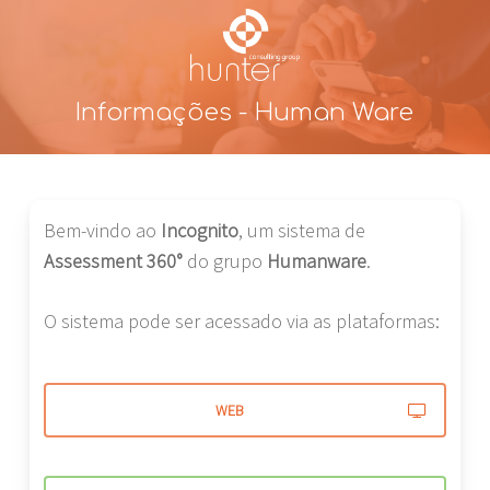
Skip
to
Close
main
Menu
content
Informações - Human Ware
Bem-vindo ao
Incognito
, um sistema de
Assessment 360°
do grupo
Humanware
.
O sistema pode ser acessado via as plataformas:
WEB