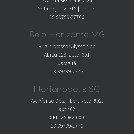
Avenida Rio Branco, 26
Sobreloja CV: 518 | Centro
19 99799-27766
Belo Horizonte MG
Rua professor Alysson de
Abreu 123, apto. 601
Jaraguá
19 99799-2776
Florianopolis SC
Av. Afonso Delambert Neto, 902,
apt 402
CEP: 88062-000
19 99799-2776