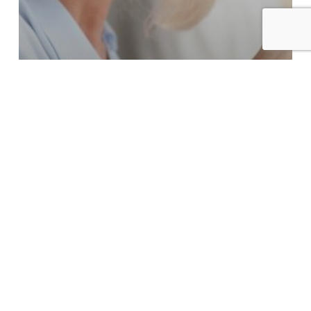
E-book
E-book: Liderança feminina
Campinas SP